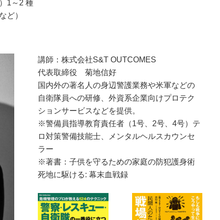
1～2 種
など）
講師：株式会社S&T OUTCOMES
代表取締役 菊地信好
国内外の著名人の身辺警護業務や米軍などの
自衛隊員への研修、外資系企業向けプロテク
ションサービスなどを提供。
※警備員指導教育責任者（1号、2号、4号）テ
ロ対策警備技能士、メンタルヘルスカウンセ
ラー
※著書：子供を守るための家庭の防犯護身術
死地に駆ける: 幕末血戦録