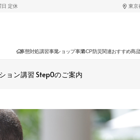
日曜日 定休
東京都
事態対処講習事業
ショップ事業
BCP防災関連おすすめ商
ョン講習 Step0のご案内