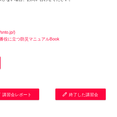
to.jp/)
番役に立つ防災マニュアルBook
講習会レポート
終了した講習会