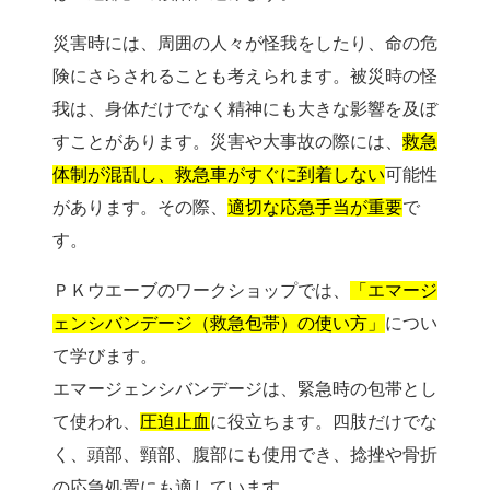
災害時には、周囲の人々が怪我をしたり、命の危
険にさらされることも考えられます。被災時の怪
我は、身体だけでなく精神にも大きな影響を及ぼ
すことがあります。災害や大事故の際には、
救急
体制が混乱し、救急車がすぐに到着しない
可能性
があります。その際、
適切な応急手当が重要
で
す。
ＰＫウエーブのワークショップでは、
「エマージ
ェンシバンデージ（救急包帯）の使い方」
につい
て学びます。
エマージェンシバンデージは、緊急時の包帯とし
て使われ、
圧迫止血
に役立ちます。四肢だけでな
く、頭部、頸部、腹部にも使用でき、捻挫や骨折
の応急処置にも適しています。