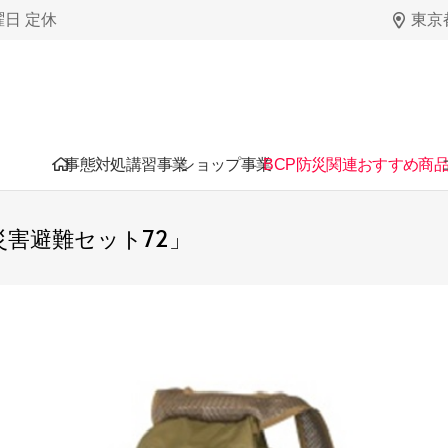
日曜日 定休
東京都
事態対処講習事業
ショップ事業
BCP防災関連おすすめ商
災害避難セット72」