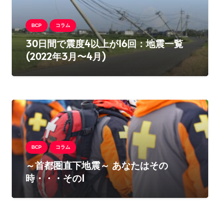
BCP
コラム
30日間で震度4以上が16回：地震一覧
(2022年3月〜4月)
BCP
コラム
～首都圏直下地震～ あなたはその
時・・・その1