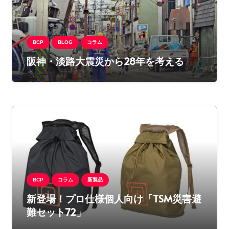
BCP
BLOG
コラム
阪神・淡路大震災から28年を考える
BCP
コラム
新製品
新登場！プロ仕様個人向け「TSM災害避
難セット72」