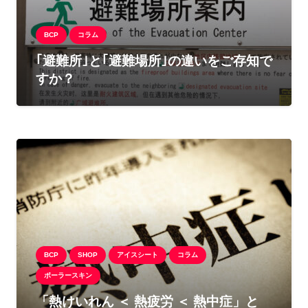
BCP
コラム
｢避難所｣と｢避難場所｣の違いをご存知で
すか？
BCP
SHOP
アイスシート
コラム
ポーラースキン
「熱けいれん ＜ 熱疲労 ＜ 熱中症」と