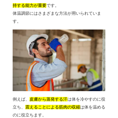
持する能力が重要
です。
体温調節にはさまざまな方法が用いられていま
す。
例えば、
皮膚から蒸発する汗
は体を冷やすのに役
立ち、
震えることによる筋肉の収縮
は体を温める
のに役立ちます。