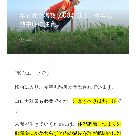
年間死亡者数1,600名以上、今年も
熱中症に注意！！
4年前
PKウエーブです。
梅雨に入り、今年も酷暑が予想されています。
コロナ対策も必要ですが、
注意すべきは熱中症
で
す。
人間が生きていくためには、
体温調節、つまり外
部環境にかかわらず体内の温度を許容範囲内に維