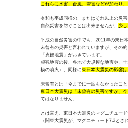
これらに水害、台風、雪害などが加わり、
令和も平成同様の、またはそれ以上の災害
自然災害を防ぐことは出来ませんが、
少し
平成の自然災害の中でも、2011年の東日
未曾有の災害と言われていますが、その約10
「貞観地震」がおきています。
貞観地震の後、各地で大規模な地震や、十和
模の噴火）、同様に
東日本大震災の影響は
未曾有とは「今までに一度もなかったこと
東日本大震災は「未曾有の災害ですが、今
てはなりません。
とは言え、東日本大震災のマグニチュード9
（関東大震災が、マグニチュード7.3とさ