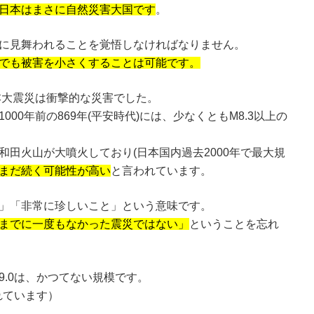
日本はまさに自然災害大国です
。
に見舞われることを覚悟しなければなりません。
でも被害を小さくすることは可能です。
本大震災は衝撃的な災害でした。
00年前の869年(平安時代)には、少なくともM8.3以上の
田火山が大噴火しており(日本国内過去2000年で最大規
まだ続く可能性が高い
と言われています。
」「非常に珍しいこと」という意味です。
までに一度もなかった震災ではない」
ということを忘れ
.0は、かつてない規模です。
れています）