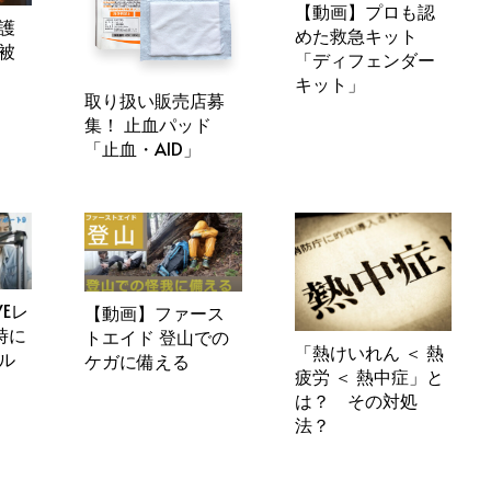
【動画】プロも認
護
めた救急キット
被
「ディフェンダー
キット」
取り扱い販売店募
集！ 止血パッド
「止血・AID」
VEレ
【動画】ファース
時に
トエイド 登山での
「熱けいれん ＜ 熱
ル
ケガに備える
疲労 ＜ 熱中症」と
は？ その対処
法？