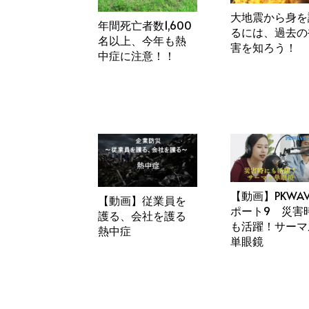
大地震から身を
年間死亡者数1,600
るには、過去の
名以上、今年も熱
害を知ろう！
中症に注意！！
【動画】PKWA
【動画】従業員を
ポート9 災害
護る、会社を護る
も活躍！サーマ
熱中症
単眼鏡