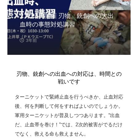
2月23日開催 刃物、銃創への大出
血時の事態対処講習
3年前
刃物、銃創への出血への対応は、時間との
戦いです
ターニケットで緊縛止血を行うべきか、止血対応
後、何を判断して何をすればよいのでしょうか。
軍用ターニケットが普及しつつあります。”出血
だ、止血帯を巻け！”では、2次的被害がでるだけ
でなく、救える命も救えません。