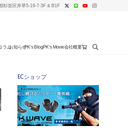
杉並区井草5-19-7-3F & B1F
品
コラム
お知らせ
会社概要
PK’s Blog
PK’s Movie
ECショップ