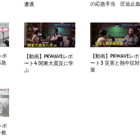
の応急手当 圧迫止
遭遇
レポ
【動画】PKWAVEレポ
【動画】PKWAVEレポ
応急
ート3 災害と熱中症対
ート4 関東大震災に学
策
ぶ
レポ
を救