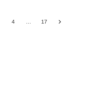
4
…
17