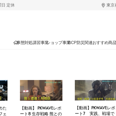
日曜日 定休
東京都
事態対処講習事業
ショップ事業
BCP防災関連おすすめ商
【動画】PKWAVEレポ
【動画】 PKWAVEレポ
めた
ート7 実践、戦場で
ート8 生存戦略 熊との
フェ