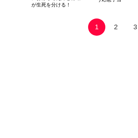
が生死を分ける！
1
2
3