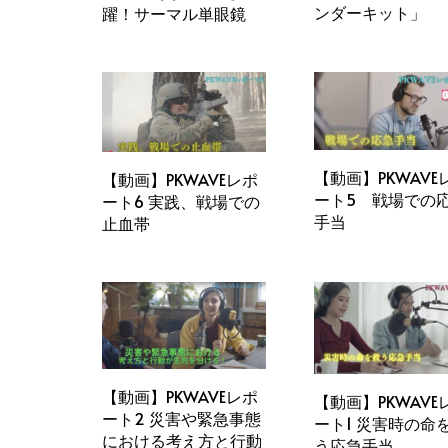
ンダーキット」
躍！サーマル単眼鏡
【動画】PKWAVE
【動画】PKWAVEレポ
ート5 戦場での
ート6 実践、戦場での
手当
止血帯
【動画】PKWAVEレポ
【動画】PKWAVE
ート2 災害や緊急事態
ート1 災害時の命
における考え方と行動
う応急手当