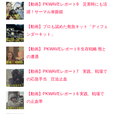
【動画】PKWAVEレポート9 災害時にも活
躍！サーマル単眼鏡
【動画】プロも認めた救急キット「ディフェ
ンダーキット」
【動画】 PKWAVEレポート8 生存戦略 熊と
の遭遇
【動画】PKWAVEレポート7 実践、戦場で
の応急手当 圧迫止血
【動画】PKWAVEレポート6 実践、戦場で
の止血帯