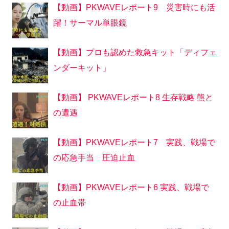
【動画】PKWAVEレポート9 災害時にも活
躍！サーマル単眼鏡
【動画】プロも認めた救急キット「ディフェ
ンダーキット」
【動画】 PKWAVEレポート8 生存戦略 熊と
の遭遇
【動画】PKWAVEレポート7 実践、戦場で
の応急手当 圧迫止血
【動画】PKWAVEレポート6 実践、戦場で
の止血帯