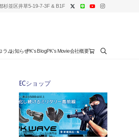
杉並区井草5-19-7-3F & B1F
品
コラム
お知らせ
会社概要
PK’s Blog
PK’s Movie
ECショップ