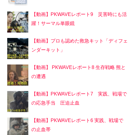
【動画】PKWAVEレポート9 災害時にも活
躍！サーマル単眼鏡
【動画】プロも認めた救急キット「ディフェ
ンダーキット」
【動画】 PKWAVEレポート8 生存戦略 熊と
の遭遇
【動画】PKWAVEレポート7 実践、戦場で
の応急手当 圧迫止血
【動画】PKWAVEレポート6 実践、戦場で
の止血帯