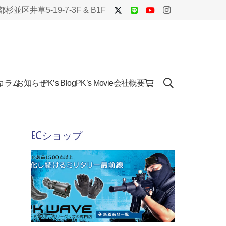
杉並区井草5-19-7-3F & B1F
品
コラム
お知らせ
会社概要
PK’s Blog
PK’s Movie
ECショップ