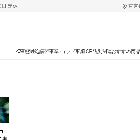
日曜日 定休
東京都
事態対処講習事業
ショップ事業
BCP防災関連おすすめ商
ロ･
のご案